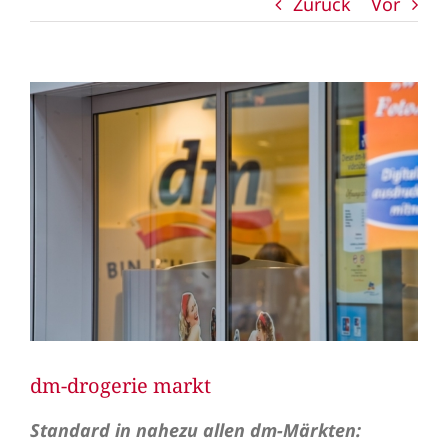
Zurück
Vor
Zeige
grösseres
Bild
dm-drogerie markt
Standard in nahezu allen dm-Märkten: