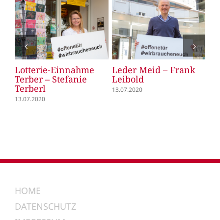
&
Lotterie-Einnahme
Leder Meid – Frank
DE
e
Terber – Stefanie
Leibold
Ne
Terberl
13.07.2020
13.
13.07.2020
HOME
DATENSCHUTZ