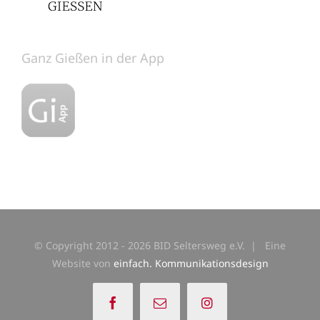
Ganz Gießen in der App
© Copyright 2012 -
2026 BID Seltersweg e.V. | Eine
Website von
einfach. Kommunikationsdesign
Facebook
E-
Instagram