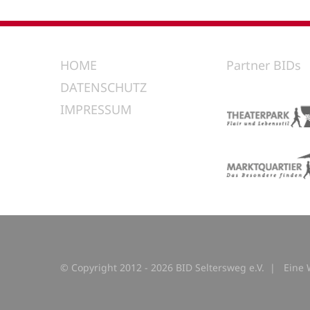
HOME
Partner BIDs
DATENSCHUTZ
IMPRESSUM
© Copyright 2012 -
2026 BID Seltersweg e.V. | Eine