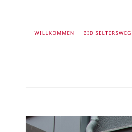
Zum
Inhalt
springen
WILLKOMMEN
BID SELTERSWEG
View
Larger