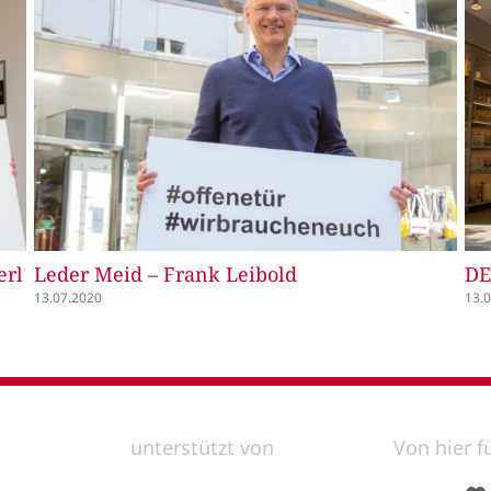
erl
Leder Meid – Frank Leibold
DE
13.07.2020
13.
unterstützt von
Von hier f