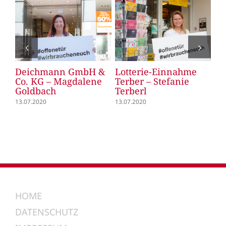
Deichmann GmbH &
Lotterie-Einnahme
Le
Co. KG – Magdalene
Terber – Stefanie
Le
Goldbach
Terberl
13.
13.07.2020
13.07.2020
HOME
DATENSCHUTZ