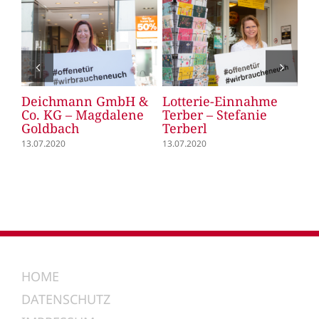
Deichmann GmbH &
Lotterie-Einnahme
Le
Co. KG – Magdalene
Terber – Stefanie
Le
Goldbach
Terberl
13.
13.07.2020
13.07.2020
HOME
DATENSCHUTZ