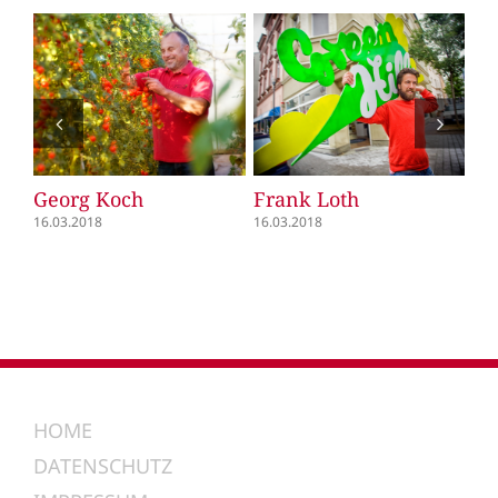
Georg Koch
Frank Loth
Fl
16.03.2018
16.03.2018
16.
HOME
DATENSCHUTZ