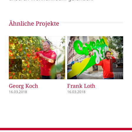
Ähnliche Projekte
Georg Koch
Frank Loth
Fl
16.03.2018
16.03.2018
16.