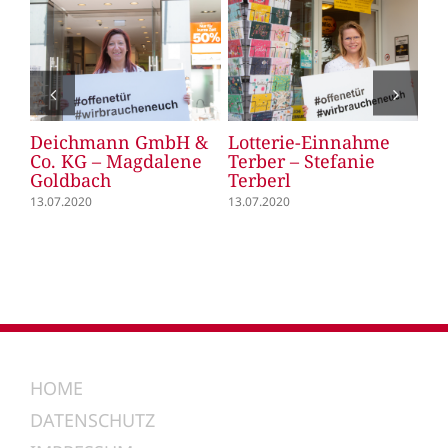
Deichmann GmbH &
Lotterie-Einnahme
Le
Co. KG – Magdalene
Terber – Stefanie
Le
Goldbach
Terberl
13.
13.07.2020
13.07.2020
HOME
DATENSCHUTZ