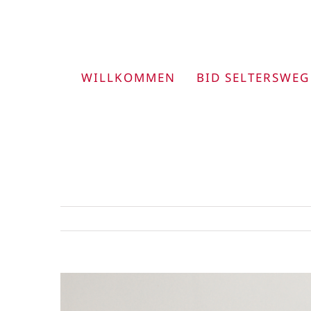
Zum
Inhalt
springen
WILLKOMMEN
BID SELTERSWEG
View
Larger