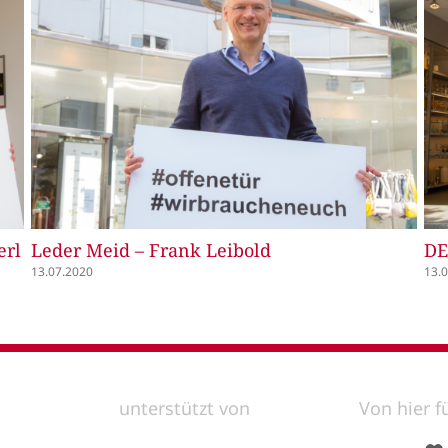
TK-Maxx – Metin
De
Go
13.07.2020
13.
unterstützt von
Von hier f