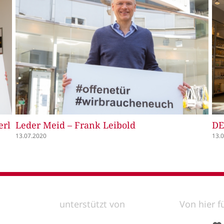
TK-Maxx – Metin
De
Go
13.07.2020
13.
unterstützt von
Von hier f