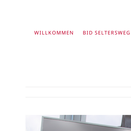
Zum
Inhalt
springen
WILLKOMMEN
BID SELTERSWEG
View
Larger