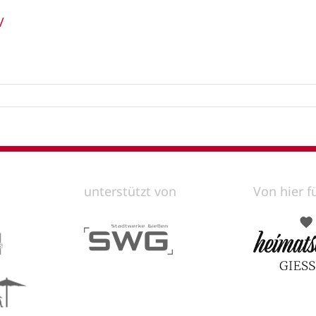
/
unterstützt von
Von hier f