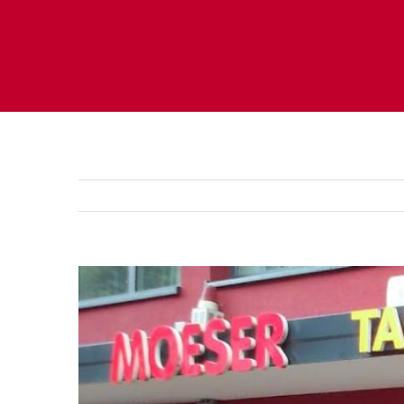
Zeige
grösseres
Bild