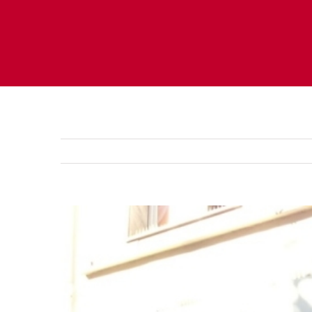
Zeige
grösseres
Bild